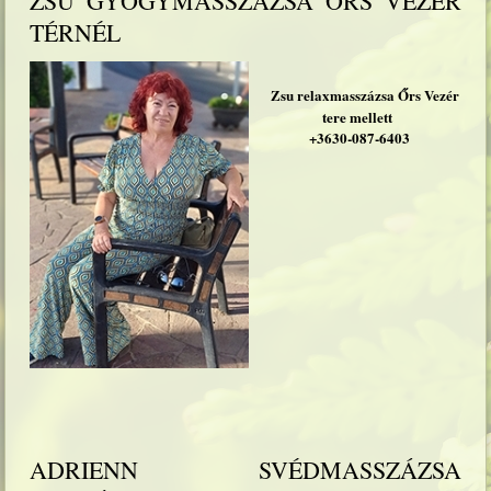
ZSU GYÓGYMASSZÁZSA ŐRS VEZÉR
TÉRNÉL
Zsu relaxmasszázsa Őrs Vezér
tere mellett
+3630-087-6403
ADRIENN SVÉDMASSZÁZSA