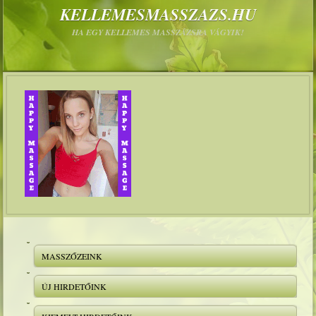
KELLEMESMASSZAZS.HU
HA EGY KELLEMES MASSZÁZSRA VÁGYIK!
MASSZŐZEINK
ÚJ HIRDETŐINK