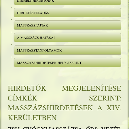
KIEMELT HIRDETŐINK
HIRDETÉSFELADÁS
MASSZÁZSFAJTÁK
A MASSZÁZS HATÁSAI
MASSZÁZSTANFOLYAMOK
MASSZÁZSHIRDETÉSEK HELY SZERINT
HIRDETŐK MEGJELENÍTÉSE
CÍMKÉK SZERINT:
MASSZÁZSHIRDETÉSEK A XIV.
KERÜLETBEN