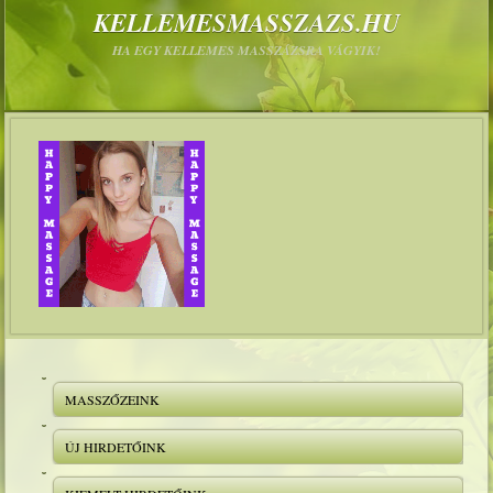
KELLEMESMASSZAZS.HU
HA EGY KELLEMES MASSZÁZSRA VÁGYIK!
MASSZŐZEINK
ÚJ HIRDETŐINK