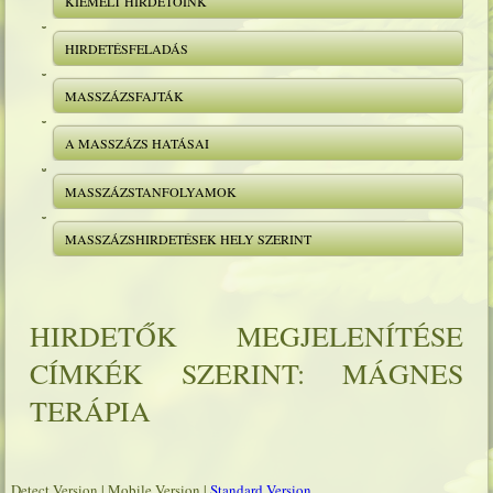
KIEMELT HIRDETŐINK
HIRDETÉSFELADÁS
MASSZÁZSFAJTÁK
A MASSZÁZS HATÁSAI
MASSZÁZSTANFOLYAMOK
MASSZÁZSHIRDETÉSEK HELY SZERINT
HIRDETŐK MEGJELENÍTÉSE
CÍMKÉK SZERINT: MÁGNES
TERÁPIA
Detect Version
|
Mobile Version
|
Standard Version