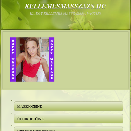
KELLEMESMASSZAZS.HU
HA EGY KELLEMES MASSZÁZSRA VÁGYIK!
MASSZŐZEINK
ÚJ HIRDETŐINK