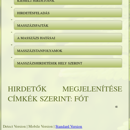
KIEMELT HIRDETŐINK
HIRDETÉSFELADÁS
MASSZÁZSFAJTÁK
A MASSZÁZS HATÁSAI
MASSZÁZSTANFOLYAMOK
MASSZÁZSHIRDETÉSEK HELY SZERINT
HIRDETŐK MEGJELENÍTÉSE
CÍMKÉK SZERINT: FÓT
Detect Version
|
Mobile Version
|
Standard Version