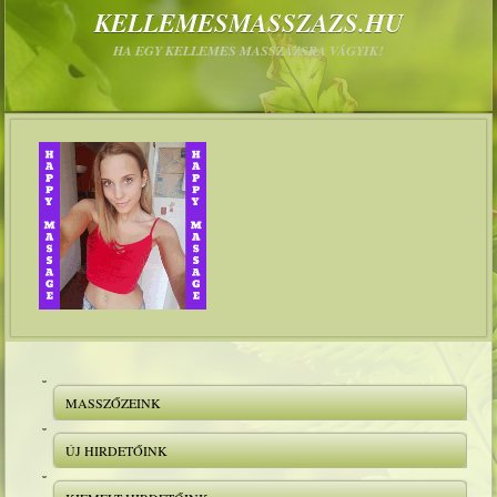
KELLEMESMASSZAZS.HU
HA EGY KELLEMES MASSZÁZSRA VÁGYIK!
MASSZŐZEINK
ÚJ HIRDETŐINK