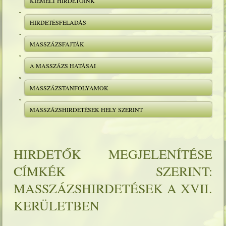
KIEMELT HIRDETŐINK
HIRDETÉSFELADÁS
MASSZÁZSFAJTÁK
A MASSZÁZS HATÁSAI
MASSZÁZSTANFOLYAMOK
MASSZÁZSHIRDETÉSEK HELY SZERINT
HIRDETŐK MEGJELENÍTÉSE
CÍMKÉK SZERINT:
MASSZÁZSHIRDETÉSEK A XVII.
KERÜLETBEN