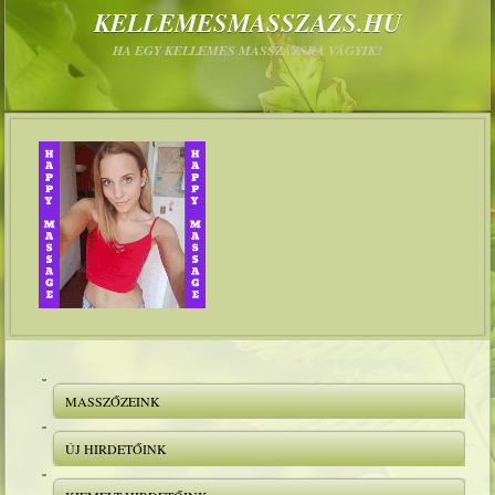
KELLEMESMASSZAZS.HU
HA EGY KELLEMES MASSZÁZSRA VÁGYIK!
MASSZŐZEINK
ÚJ HIRDETŐINK